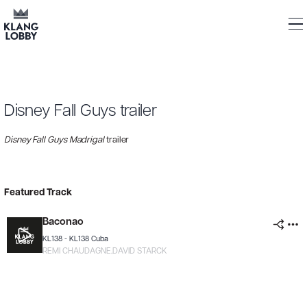
Bitte geben Sie eine gültige URL ein
Disney Fall Guys trailer
Disney Fall Guys Madrigal
trailer
Featured Track
Baconao
KL138 -
KL138 Cuba
REMI CHAUDAGNE
,
DAVID STARCK