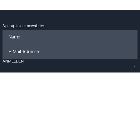
Sign-up to our newsletter
ANMELDEN
Data policy
Imprint
Cookies
Contact
© KLANGLOBBY GmbH & Co. KG
2026
All rights reserved.
Built with
FLEX
by
ENTWURF
&
Harvest
Your Privacy Choices
Notice at collection